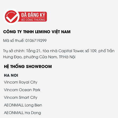
CÔNG TY TNHH LEMINO VIỆT NAM
Mã số thuế: 0106719299
Trụ sở chính: Tầng 21, tòa nhà Capital Tower, số 109, phố Trần
Hưng Đạo, phường Cửa Nam, TP.Hà Nội
HỆ THỐNG SHOWROOM
HA NOI
Vincom Royal City
Vincom Ocean Park
Vincom Smart City
AEONMALL Long Bien
AEONMALL Ha Dong