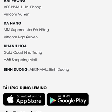
HAI PHONG
AEONMALL Hai Phong
Vincom Vu Yen
DA NANG
MM Supercenter Đà Nẵng
Vincom Ngo Quyen
KHANH HOA
Gold Coast Nha Trang
A&B Shopping Mall
BINH DUONG:
AEONMALL Binh Duong
TẢI ỨNG DỤNG LEMINO