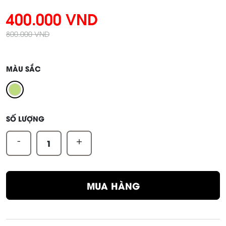
400.000 VND
800.000 VND
MÀU SẮC
SỐ LƯỢNG
-
+
MUA HÀNG