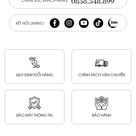
0858.548.899
CHĂM SÓC KHÁCH HÀNG:
KẾT NỐI LEMINO:
QUY ĐỊNH ĐỔI HÀNG
CHÍNH SÁCH VẬN CHUYỂN
BẢO MẬT THÔNG TIN
BẢO HÀNH