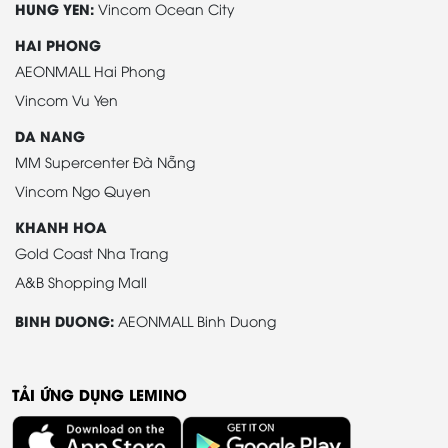
HUNG YEN:
Vincom Ocean City
HAI PHONG
AEONMALL Hai Phong
Vincom Vu Yen
DA NANG
MM Supercenter Đà Nẵng
Vincom Ngo Quyen
KHANH HOA
Gold Coast Nha Trang
A&B Shopping Mall
BINH DUONG:
AEONMALL Binh Duong
TẢI ỨNG DỤNG LEMINO