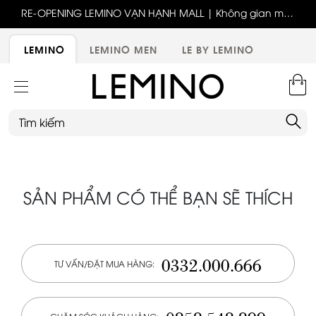
ốc
RE-OPENING LEMINO VẠN HẠNH MALL | Không gian mới,
x
trải nghiệm mới, ưu đãi tri ân đặc biệt
ới
LEMINO
LEMINO MEN
LE BY LEMINO
SẢN PHẨM CÓ THỂ BẠN SẼ THÍCH
0332.000.666
TƯ VẤN/ĐẶT MUA HÀNG: